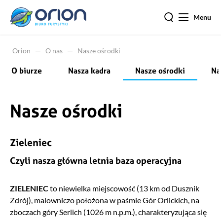
Menu
Orion
O nas
Nasze ośrodki
O biurze
Nasza kadra
Nasze ośrodki
Na
Nasze ośrodki
Zieleniec
Czyli nasza główna letnia baza operacyjna
ZIELENIEC
to niewielka miejscowość (13 km od Dusznik
Zdrój), malowniczo położona w paśmie Gór Orlickich, na
zboczach góry Serlich (1026 m n.p.m.), charakteryzująca się