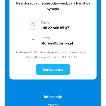
Nasi doradcy chętnie odpowiedzą na Państwa
pytania.
Telefon
+48 22 668 85 07
E-mail
btorion@btorion.pl
Jesteśmy do Państwa dyspozycja od poniedziałku
do piątku w godzinach 9.00 - 17.00
Napisz do nas
Informacje
Pomoc