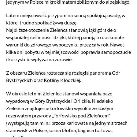
jedynym w Polsce mikroklimatem zbliżonym do alpejskiego.
Latem miejscowość przypomina senną spokojną osadę, w
której trudno spotkać żywą duszę.
Najbliższe otoczenie Zieleńca stanowią łąki górskie o
wspaniałej roślinności dzięki, której panują tu doskonałe
warunki do zdrowego wypoczynku przez cały rok. Nawet
kilka dni pobytu w tej miejscowości poprawia samopoczucie
i korzystnie wpływa na zdrowie.
Z obszaru Zieleńca roztacza się rozległa panorama Gór
Bystrzyckich oraz Kotliny Kłodzkiej.
W okresie letnim Zieleniec stanowi wspaniałą bazę
wypadową w Góry Bystrzyckie i Orlickie. Niedaleko
Zieleńca znajduje się torfowisko wysokie ze ścisłym
rezerwatem przyrody „Torfowisko pod Zieleńcem”
(występują tam m.in.: brzoza karłowata na jednym z trzech
stanowisk w Polsce, sosna błotna, bagnica torfowa,