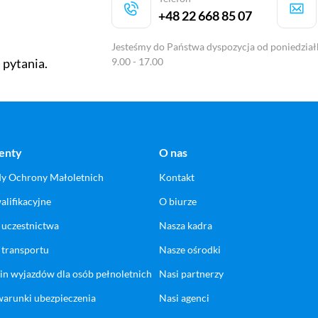
+48 22 668 85 07
Jesteśmy do Państwa dyspozycja od poniedział
9.00 - 17.00
 pytania.
enty
O nas
dy Ochrony Małoletnich
Kontakt
alifikacyjne
O biurze
 uczestnictwa
Nasza kadra
 transportu
Nasze ośrodki
n wyjazdów dla osób pełnoletnich
Nasi partnerzy
arunki ubezpieczenia
Nasi agenci