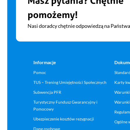
Masz pytania? Chętnie
pomożemy!
Nasi doradcy chętnie odpowiedzą na Państwa
Informacje
Dokum
Pomoc
Standar
TUS – Trening Umiejętności Społecznych
Karty kw
Subwencja PFR
Warunki
Turystyczny Fundusz Gwarancyjny i
Warunki
Pomocowy
Regulami
Ubezpieczenie kosztów rezygnacji
Ogólne w
Dane osobowe