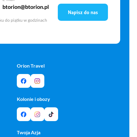
btorion@btorion.pl
Napisz do nas
ku do piątku w godzinach
Orion Travel
Kolonie i obozy
Twoja Azja