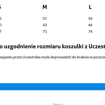
S
M
L
6
51
56
0
43
46
7
71
74
o uzgodnienie rozmiaru koszulki z Uczes
 wyjazdu przez Uczestnika może doprowadzić do braków w poszcz
Telefon