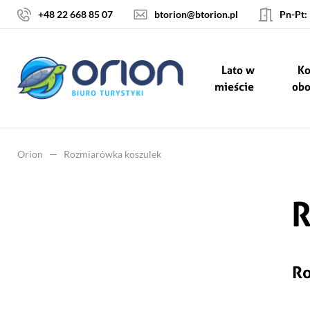
+48 22 668 85 07
btorion@btorion.pl
Pn-Pt:
Lato w
Ko
mieście
ob
Orion
Rozmiarówka koszulek
R
Ro