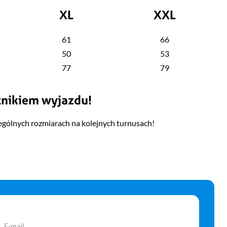
XL
XXL
61
66
50
53
77
79
tnikiem wyjazdu!
ególnych rozmiarach na kolejnych turnusach!
E-mail