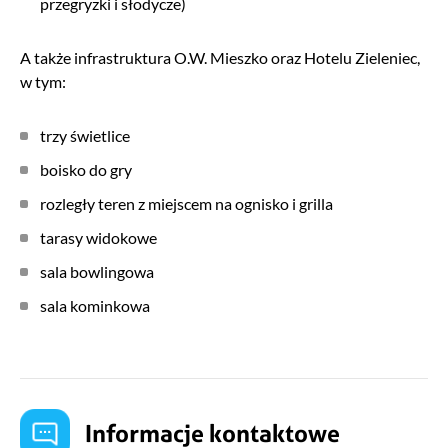
przegryzki i słodycze)
A także infrastruktura O.W. Mieszko oraz Hotelu Zieleniec,
w tym:
trzy świetlice
boisko do gry
rozległy teren z miejscem na ognisko i grilla
tarasy widokowe
sala bowlingowa
sala kominkowa
Informacje kontaktowe