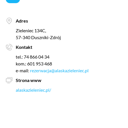
Adres
Zieleniec 134C,
57-340 Duszniki-Zdrój
Kontakt
tel.: 74 866 04 34
kom.: 601 953 468
e-mail:
rezerwacja@alaskazieleniec.pl
Strona www
alaskazieleniec.pl/