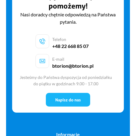
pomożemy!
Nasi doradcy chętnie odpowiedzą na Państwa
pytania.
Telefon
+48 22 668 85 07
E-mail
btorion@btorion.pl
Jesteśmy do Państwa dyspozycja od poniedziałku
do piątku w godzinach 9.00 - 17.00
Napisz do nas
Informacje