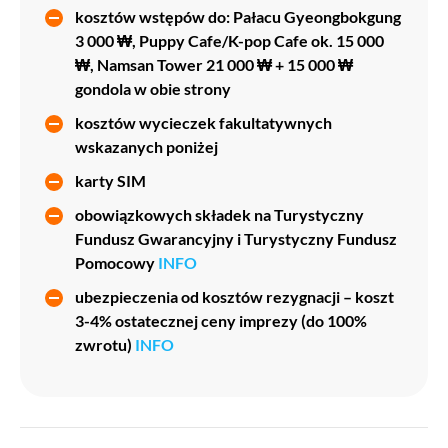
Wypożyczamy
hanboki
, które od razu nadają naszemu
Wy
kosztów wstępów do: Pałacu Gyeongbokgung
spacerowi wyjątkowego charakteru. Kto wybierze
pr
3 000 ₩, Puppy Cafe/K-pop Cafe ok. 15 000
pastelowe kolory, a kto zainspiruje się dramatami
ch
₩, Namsan Tower 21 000 ₩ + 15 000 ₩
historycznymi?
gondola w obie strony
kosztów wycieczek fakultatywnych
W wybranych strojach ruszamy prosto do
Gyeongbokgung
,
wskazanych poniżej
największego pałacu dynastii Joseon. Na dziedzińcu
oglądamy zmianę warty, a przewodnik opowiada nam, jak
karty SIM
wyglądało życie królewskich rodzin.
obowiązkowych składek na Turystyczny
Fundusz Gwarancyjny i Turystyczny Fundusz
Po wizycie w pałacu przechodzimy do
Insadong
, czyli
Pomocowy
INFO
najbardziej tradycyjnej ulicy w Seulu. To miejsce pełne
ubezpieczenia od kosztów rezygnacji – koszt
pracowni artystycznych, herbaciarni, małych galerii i
3-4% ostatecznej ceny imprezy (do 100%
sklepów z rękodziełem. Pokażemy Wam, gdzie spróbować
zwrotu)
INFO
koreańskich przysmaków w nietypowych kształtach, gdzie
zrobić pamiątkowe zdjęcia w kreatywnych budkach
fotograficznych oraz w której herbaciarni można napić się
naparu podawanego według dawnych receptur. Jest tam
tyle małych uliczek pełnych niesamowitych drobiazgów,