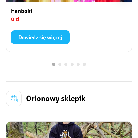
mieć możliwość rozwinąć swoich umiejętności podczas
Hanboki
intensywnych
warsztatów tanecznych
inspirowanych
choreografiami koreańskich idoli. Razem powtarzamy kroki
0 zł
i próbujemy nowych ruchów. To świetna okazja, żeby
poczuć klimat k-popowej sceny i sprawdzić, jak wygląda
Dowiedz się więcej
trening, który dla wielu młodych Koreańczyków jest
codziennością.
Orientacyjny koszt to
25 000 ₩
, płatne na miejscu.
Po zajęciach ruszamy do
Myeongdong
, czyli miejsca
zakupów, trendów i wszystkiego, co kojarzy się z popkulturą
Korei. Zanurzamy się w labiryncie pełnym świateł, sklepów i
muzyki, eksplorujemy piętra, piwnice i boczne uliczki,
polując na płyty, lightsticki, ubrania i oczywiście k-beauty.
Orionowy sklepik
To tutaj najłatwiej stracić poczucie czasu i… miejsce w
torbie, dlatego robimy krótką przerwę na przekąski albo
szybkie zdjęcia pod neonami.
Kiedy torby robią się ciężkie, wracamy do hostelu by je