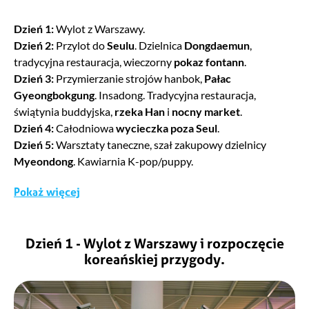
Jedzenie
Dzień 1:
Wylot z Warszawy.
Dzień 2:
Przylot do
Seulu
. Dzielnica
Dongdaemun
,
tradycyjna restauracja, wieczorny
pokaz fontann
.
Marzy Ci się zjedzenie autentycznego bulgogi, a może
Dzień 3:
Przymierzanie strojów hanbok,
Pałac
sprawdzenie jak pikantne jest tteokbokki sprzedawane na
Gyeongbokgung
. Insadong. Tradycyjna restauracja,
koreańskim markecie? Czy może już myślicie o deserze?
świątynia buddyjska,
rzeka Han
i
nocny market
.
Orzeźwiające bingsu, a może słodki hotteok? Pamiętajmy –
Dzień 4:
Całodniowa
wycieczka poza Seul
.
Koreańczycy uwielbiają restauracje specjalizujące się w
Dzień 5:
Warsztaty taneczne, szał zakupowy dzielnicy
jednym daniu, a jest z czego wybierać! My dobrze wiemy,
Myeondong
. Kawiarnia K-pop/puppy.
gdzie szukać najlepszych lokalnych restauracji (w Seulu i
poza nim!) i chętnie pokażemy Wam niejedno pyszne
Pokaż więcej
miejsce.
Dzień 6:
Dzielnica
Gangnam
, warsztaty beauty,
wytwórnie
k-popowe
.
Dzień 7:
Warsztaty kulinarne, dzielnica
Hongdae
,
Dzień 1 - Wylot z Warszawy i rozpoczęcie
noraebang
.
koreańskiej przygody.
Dzień 8:
Całodniowa wizyta w parku rozrywki
Everland
.
Dzień 9:
Narodowe Muzeum Koreańskie
, k-popowa
restauracja, muzyczna niespodzianka.