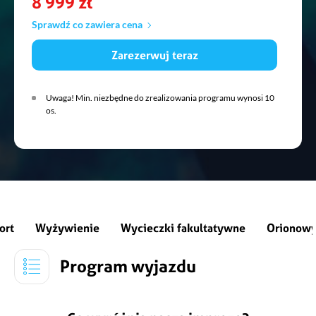
8 999 zł
Sprawdź co zawiera cena
Zarezerwuj teraz
Uwaga! Min. niezbędne do zrealizowania programu wynosi 10
os.
ort
Wyżywienie
Wycieczki fakultatywne
Orionowy
Program wyjazdu