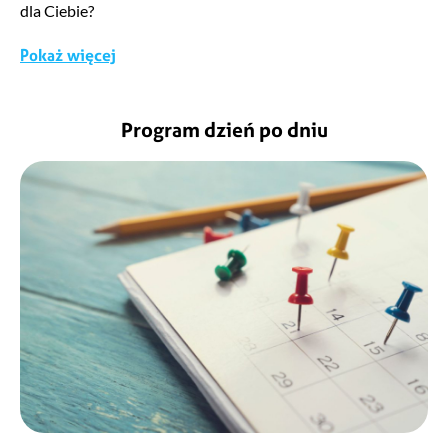
dla Ciebie?
Pokaż więcej
Ludzie
Interesujesz się Koreą? To tak jak wszyscy nasi uczestnicy!
Program dzień po dniu
Na wycieczce spotkacie osoby dzielące waszą pasję. Jak
przyjemnie będzie zwiedzić kraj w towarzystwie osób, z
którymi łączy Was wiele wspólnych tematów.
Kadra
Korea to także nasza pasja, z niecierpliwością czekamy na
każdy wyjazd i dołożymy wszelkich starań, aby pokazać
Wam ten wspaniały kraj od jego najciekawszej strony.
Nasza pasja nie kończy się na K-popie. Każdy z nas ma
swoją pasję – czy to jedzenie, języki czy sztuka koreańska!
Możesz być pewien, że zrobimy wszystko, co w naszej mocy,
aby muzyczne niespodzianki stały się naprawdę możliwe!