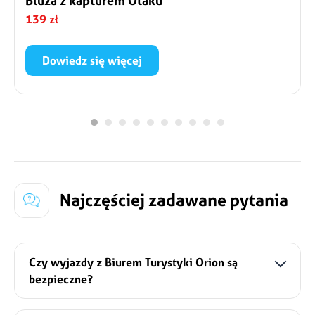
Bluza z kapturem Otaku
139 zł
Dowiedz się więcej
Wygodna nierozpinana bluza z kapturem oraz
nadrukiem. Nadruk przedstawia karpie koi – słynny
symbol miłości i przyjaźni. Czyż nie są dumne i
zarazem urocze?
Szczegóły
Najczęściej zadawane pytania
Czy wyjazdy z Biurem Turystyki Orion są
bezpieczne?
Oczywiście, że tak!