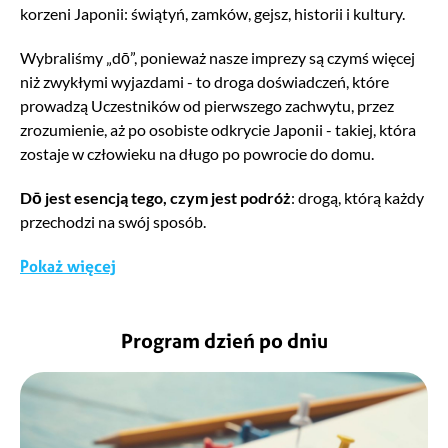
korzeni Japonii: świątyń, zamków, gejsz, historii i kultury.
Wybraliśmy „dō”, ponieważ nasze imprezy są czymś więcej
niż zwykłymi wyjazdami - to droga doświadczeń, które
prowadzą Uczestników od pierwszego zachwytu, przez
zrozumienie, aż po osobiste odkrycie Japonii - takiej, która
zostaje w człowieku na długo po powrocie do domu.
Dō jest esencją tego, czym jest podróż
: drogą, którą każdy
przechodzi na swój sposób.
Pokaż więcej
Ludzie
To jak wyjazd ze znajomymi, tyle że poznacie się na lotnisku.
Program dzień po dniu
Świetna atmosfera i ludzie z pasją do podróży, zupełnie jak
Ty, a dodatkowo nasi wyjątkowi piloci! Opieka, wiedza i
doskonała znajomość miejsc, które trzeba zobaczyć oraz
takich, które pozwolą poznać prawdziwą Japonię. Wspólnie