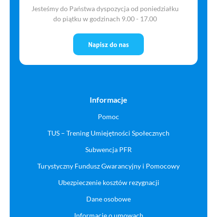
Jesteśmy do Państwa dyspozycja od poniedziałku
do piątku w godzinach 9.00 - 17.00
Napisz do nas
Informacje
Pomoc
TUS – Trening Umiejętności Społecznych
Subwencja PFR
Turystyczny Fundusz Gwarancyjny i Pomocowy
Ubezpieczenie kosztów rezygnacji
Dane osobowe
Informacje o umowach