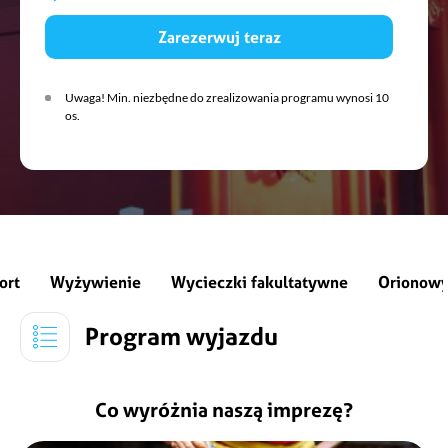
Zarezerwuj teraz
Uwaga! Min. niezbędne do zrealizowania programu wynosi 10
os.
ort
Wyżywienie
Wycieczki fakultatywne
Orionowy
Program wyjazdu
Co wyróżnia naszą imprezę?