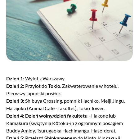
stworzymy naszą niepowtarzalną opowieść!
Jedzenie
Japońska kuchnia jest najsmaczniejsza na świecie - a my
wiemy, gdzie szukać najlepszych lokalnych restauracji.
Pokażemy Wam prawdziwe smaki Japonii! Oczywiście
nikogo nie będziemy zmuszać do kosztowania orientalnych
przysmaków, jeśli nie będzie miał na to ochoty, z pewnością
znajdziemy coś, co trafi w Wasz gust.
Dzień 1:
Wylot z Warszawy.
Noclegi
Dzień 2:
Przylot do
Tokio
. Zakwaterowanie w hotelu.
Pierwszy japoński posiłek.
Dzień 3:
Shibuya Crossing, pomnik Hachiko. Meiji Jingu,
Noclegi najczęściej mieszczą się w wyjątkowo ciekawych
Harajuku (Animal Cafe - fakultet), Tokio Tower.
miejscach lub tuż przy najważniejszych atrakcjach, a
Dzień 4:
Dzień wolny/dzień fakultetu
- Hakone lub
zazwyczaj przy obu naraz. Nasza ulubiona miejscówka to
Kamakura
(świątynia
Kōtoku-in
z
ogromnym
posągiem
oczywiście hotel kapsułowy, ale połączony z czytelnią
Buddy
Amidy,
Tsurugaoka
Hachimangu,
Hase-dera)
.
mangi. Szczególną uwagę zwracamy na standard wybranych
Dzień 5:
Przejazd
Shinkansenem
do
Kioto
. Kinkaku-ji,
obiektów oraz na ich wygodę, zwłaszcza przy korzystaniu z