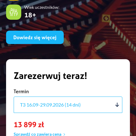
Wiek uczestników:
18+
Dowiedz się więcej
Zarezerwuj teraz!
Termin
T3 16.09-29.09.2026 (14 dni)
13 899 zł
T4 16.10-29.10.2026 (14 dni)
Sprawdź co zawiera cena