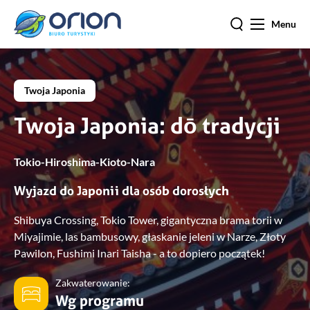
Menu
Twoja Japonia
Twoja Japonia: dō tradycji
Tokio-Hiroshima-Kioto-Nara
Wyjazd do Japonii dla osób dorosłych
Shibuya Crossing, Tokio Tower, gigantyczna brama torii w
Miyajimie, las bambusowy, głaskanie jeleni w Narze, Złoty
Pawilon, Fushimi Inari Taisha - a to dopiero początek!
Zakwaterowanie:
Wg programu