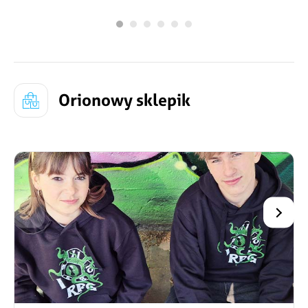
Najpiękniejsze na Morawach jaskinie przyciągają
turystów nie tylko zachwycającą rzeźbą skalną, ale
też interesującym przebiegiem wycieczki.
Zwiedzanie zaczyna się od minięcia Strażnika,
największego stalaktytu „pilnującego” wejścia do
Przedniej Katedry.
Orionowy sklepik
Szczegóły