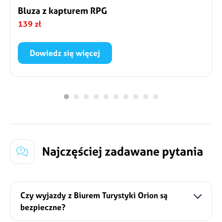
Bluza z kapturem RPG
139 zł
Dowiedz się więcej
Wygodna nierozpinana bluza z kapturem oraz
pięknym Kpopowym nadrukiem. Dodaj ją do
rezerwacji, jeśli chcesz pokazać wszystkim, że jesteś
częścią naszej rodziny
Szczegóły
Najczęściej zadawane pytania
Czy wyjazdy z Biurem Turystyki Orion są
bezpieczne?