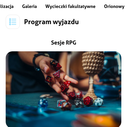
lizacja
Galeria
Wycieczki fakultatywne
Orionowy s
Program wyjazdu
Sesje RPG