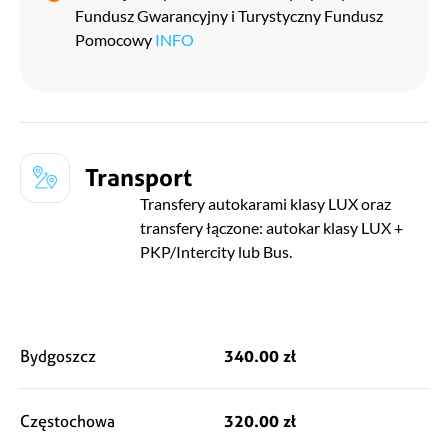
Fundusz Gwarancyjny i Turystyczny Fundusz
zabawę oraz ogromną satysfakcję z udanego występu przed
Pomocowy
INFO
najbardziej wspierającą obozową widownią.
Randomizer
Konkurs, w którym o wszystkim decyduje ślepy los i dwa
Transport
rzuty dziesięciościennymi kostkami! Zasady są banalnie
proste, ale efekt...: pierwszy rzut określa klimat opowieści, a
Transfery autokarami klasy LUX oraz
drugi narzuca konkretny temat. W jednej chwili możecie
transfery łączone: autokar klasy LUX +
wylądować w strasznej opowieści o pieczeniu chleba, a w
PKP/Intercity lub Bus.
kolejnej tworzyć epicką operę mydlaną o kosmicznych
piratach. Przygotujcie się na najbardziej abstrakcyjne
scenariusze, jakich nie wymyśliłby żaden Mistrz Gry i na
zwariowane puenty wywołujące salwy śmiechu!
Bydgoszcz
340.00 zł
Częstochowa
320.00 zł