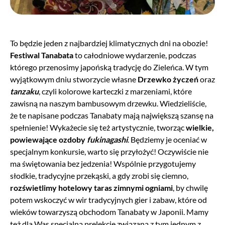
To będzie jeden z najbardziej klimatycznych dni na obozie!
Festiwal Tanabata
to całodniowe wydarzenie, podczas
którego przenosimy japońską tradycję do Zieleńca. W tym
wyjątkowym dniu stworzycie własne
Drzewko życzeń
oraz
tanzaku
, czyli kolorowe karteczki z marzeniami, które
zawisną na naszym bambusowym drzewku. Wiedzieliście,
że te napisane podczas Tanabaty mają największą szansę na
spełnienie! Wykażecie się też artystycznie, tworząc
wielkie,
powiewające ozdoby
fukinagashi
. Będziemy je oceniać w
specjalnym konkursie, warto się przyłożyć! Oczywiście nie
ma świętowania bez jedzenia! Wspólnie przygotujemy
słodkie, tradycyjne przekąski, a gdy zrobi się ciemno,
rozświetlimy hotelowy taras zimnymi ogniami
, by chwilę
potem wskoczyć w wir tradycyjnych gier i zabaw, które od
wieków towarzyszą obchodom Tanabaty w Japonii. Mamy
też dla Was specjalną prelekcję związaną z tym jednym z