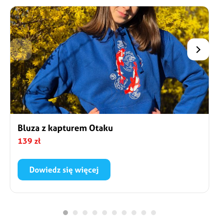
Bluza z kapturem Otaku
139 zł
Dowiedz się więcej
Wygodna nierozpinana bluza z kapturem oraz
nadrukiem. Nadruk przedstawia karpie koi – słynny