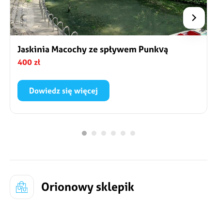
Jaskinia Macochy ze spływem Punkvą
400 zł
Dowiedz się więcej
Najpiękniejsze na Morawach jaskinie przyciągają
turystów nie tylko zachwycającą rzeźbą skalną, ale
też interesującym przebiegiem wycieczki.
Zwiedzanie zaczyna się od minięcia Strażnika,
największego stalaktytu „pilnującego” wejścia do
Przedniej Katedry.
Orionowy sklepik
Szczegóły