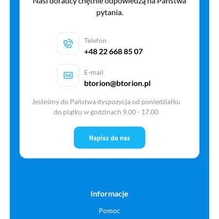
Nasi doradcy chętnie odpowiedzą na Państwa
pytania.
Telefon
+48 22 668 85 07
E-mail
btorion@btorion.pl
Jesteśmy do Państwa dyspozycja od poniedziałku
do piątku w godzinach 9.00 - 17.00
Napisz do nas
Informacje
Pomoc