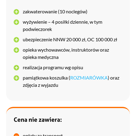
przyjaciół wszędzie, sprawdzimy, kto z Was jest najbardziej
spostrzegawczy i ile wizerunków pokemonów może
zakwaterowanie (10 noclegów)
odnaleźć tylko w 3 minuty?
wyżywienie – 4 posiłki dziennie, w tym
podwieczorek
Do tego Games Room, ognisko, setki zdjęć i całe kolonijne
ubezpieczenie NNW 20 000 zł, OC 100 000 zł
życie towarzyskie. Na nudę naprawdę nie starczy już czasu!
opieka wychowawców, instruktorów oraz
opieka medyczna
realizacja programu wg opisu
pamiątkowa koszulka (
ROZMIARÓWKA
) oraz
zdjęcia z wyjazdu
Cena nie zawiera:
opłaty za transport