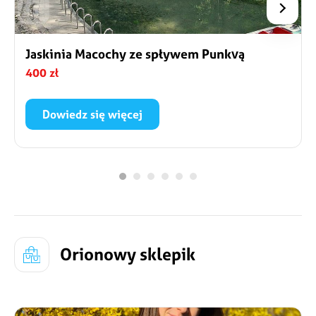
Jaskinia Macochy ze spływem Punkvą
400 zł
Dowiedz się więcej
Najpiękniejsze na Morawach jaskinie przyciągają
turystów nie tylko zachwycającą rzeźbą skalną, ale
też interesującym przebiegiem wycieczki.
Zwiedzanie zaczyna się od minięcia Strażnika,
największego stalaktytu „pilnującego” wejścia do
Przedniej Katedry.
Orionowy sklepik
Szczegóły