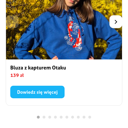
Bluza z kapturem Otaku
139 zł
Dowiedz się więcej
Wygodna nierozpinana bluza z kapturem oraz
nadrukiem. Nadruk przedstawia karpie koi – słynny
symbol miłości i przyjaźni. Czyż nie są dumne i