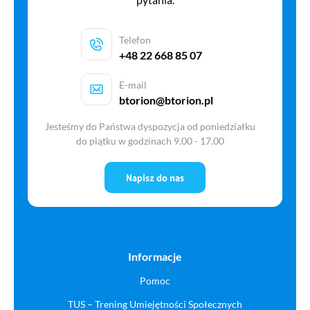
Telefon
+48 22 668 85 07
E-mail
btorion@btorion.pl
Jesteśmy do Państwa dyspozycja od poniedziałku
do piątku w godzinach 9.00 - 17.00
Napisz do nas
Informacje
Pomoc
TUS – Trening Umiejętności Społecznych