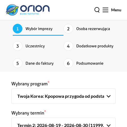
Menu
Wybór imprezy
Osoba rezerwująca
Uczestnicy
Dodatkowe produkty
Dane do faktury
Podsumowanie
*
Wybrany program
*
Wybrany termin